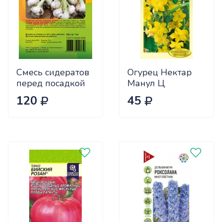
Смесь сидератов
Огурец Нектар
перед посадкой
Манул Ц
чеснока 0,5кг
120
45
САДОВИТА
(25/30)