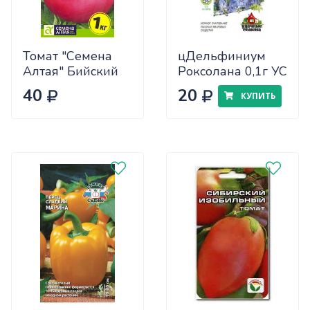
Томат "Семена
цДельфиниум
Алтая" Бийский
Роксолана 0,1г УС
Розан 0,05
40
20
КУПИТЬ