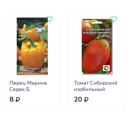
Перец Марина
Томат Сибирский
Седек Б
изобильный
Сиб.сад Ц
8
20