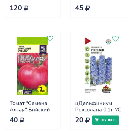
чеснока 0,5кг
120
45
САДОВИТА
(25/30)
Томат "Семена
цДельфиниум
Алтая" Бийский
Роксолана 0,1г УС
Розан 0,05
40
20
КУПИТЬ