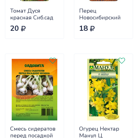
Томат Дуся
Перец
красная Сиб.сад
Новосибирский
Ц
(ранний) Сиб.сад
20
18
Ц
Смесь сидератов
Огурец Нектар
перед посадкой
Манул Ц