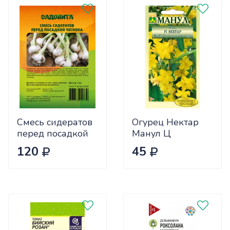
Смесь сидератов
Огурец Нектар
перед посадкой
Манул Ц
чеснока 0,5кг
120
45
САДОВИТА
(25/30)