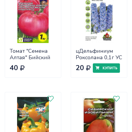
Томат "Семена
цДельфиниум
Алтая" Бийский
Роксолана 0,1г УС
Розан 0,05
40
20
КУПИТЬ