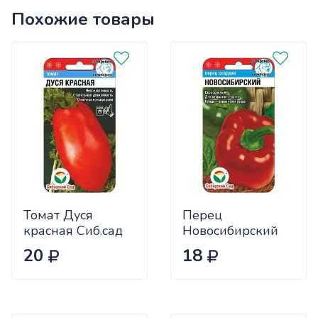
Похожие товары
Томат Дуся
Перец
красная Сиб.сад
Новосибирский
Ц
(ранний) Сиб.сад
20
18
Ц