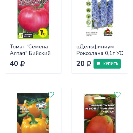
Томат "Семена
цДельфиниум
Алтая" Бийский
Роксолана 0,1г УС
Розан 0,05
40
20
КУПИТЬ