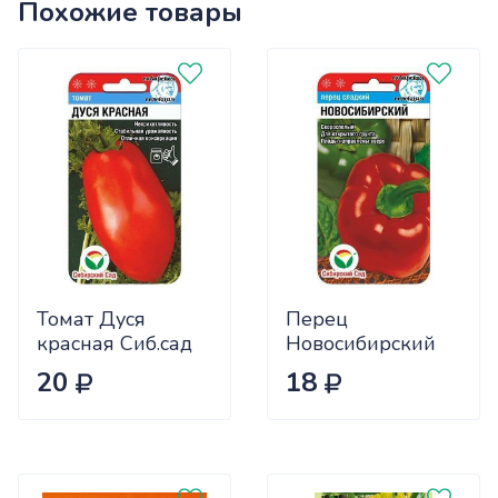
Похожие товары
Томат Дуся
Перец
красная Сиб.сад
Новосибирский
Ц
(ранний) Сиб.сад
20
18
Ц