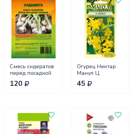
Смесь сидератов
Огурец Нектар
перед посадкой
Манул Ц
чеснока 0,5кг
120
45
САДОВИТА
(25/30)