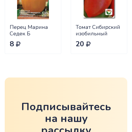
Перец Марина
Томат Сибирский
Седек Б
изобильный
Сиб.сад Ц
8
20
Подписывайтесь
на нашу
рассылку