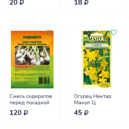
20
18
Ц
Смесь сидератов
Огурец Нектар
перед посадкой
Манул Ц
чеснока 0,5кг
120
45
САДОВИТА
(25/30)