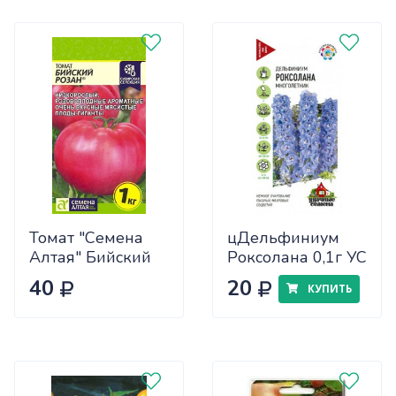
Томат "Семена
цДельфиниум
Алтая" Бийский
Роксолана 0,1г УС
Розан 0,05
40
20
КУПИТЬ