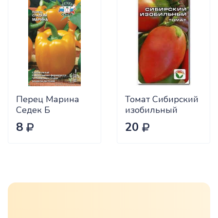
Перец Марина
Томат Сибирский
Седек Б
изобильный
Сиб.сад Ц
8
20