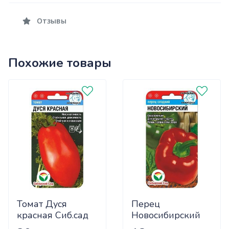
Отзывы
Похожие товары
Томат Дуся
Перец
красная Сиб.сад
Новосибирский
Ц
(ранний) Сиб.сад