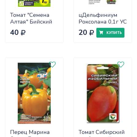
Томат "Семена
цДельфиниум
Алтая" Бийский
Роксолана 0,1г УС
Розан 0,05
40
20
КУПИТЬ
Перец Марина
Томат Сибирский