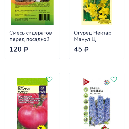
Смесь сидератов
Огурец Нектар
перед посадкой
Манул Ц
чеснока 0,5кг
120
45
САДОВИТА
(25/30)