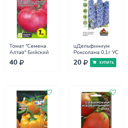
Томат "Семена
цДельфиниум
Алтая" Бийский
Роксолана 0,1г УС
Розан 0,05
40
20
КУПИТЬ