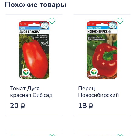
Похожие товары
Томат Дуся
Перец
красная Сиб.сад
Новосибирский
Ц
(ранний) Сиб.сад
20
18
Ц