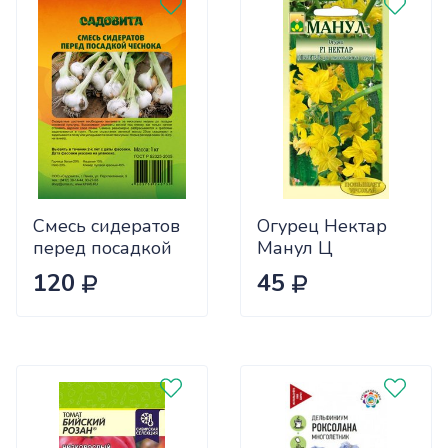
Смесь сидератов
Огурец Нектар
перед посадкой
Манул Ц
чеснока 0,5кг
120
45
САДОВИТА
(25/30)