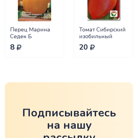
Перец Марина
Томат Сибирский
Седек Б
изобильный
Сиб.сад Ц
8
20
Подписывайтесь
на нашу
рассылку