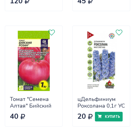
120
45
САДОВИТА
(25/30)
Томат "Семена
цДельфиниум
Алтая" Бийский
Роксолана 0,1г УС
Розан 0,05
40
20
КУПИТЬ