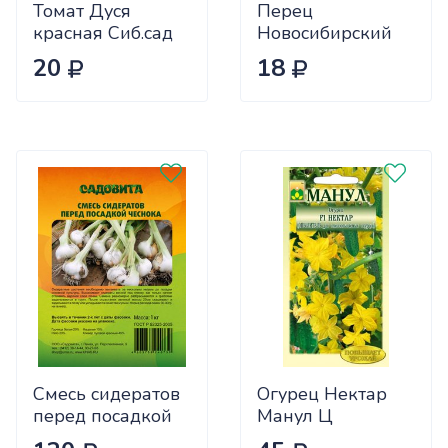
Томат Дуся
Перец
красная Сиб.сад
Новосибирский
Ц
(ранний) Сиб.сад
20
18
Ц
Смесь сидератов
Огурец Нектар
перед посадкой
Манул Ц
чеснока 0,5кг