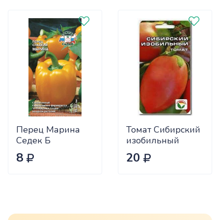
Перец Марина
Томат Сибирский
Седек Б
изобильный
Сиб.сад Ц
8
20