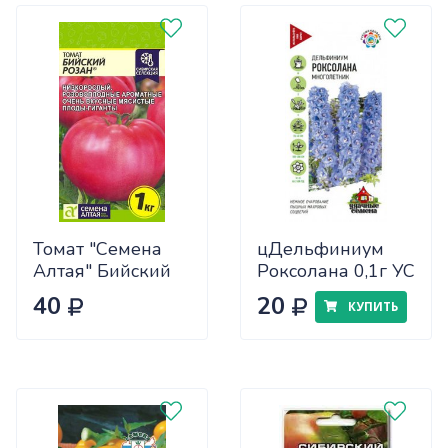
Томат "Семена
цДельфиниум
Алтая" Бийский
Роксолана 0,1г УС
Розан 0,05
40
20
КУПИТЬ