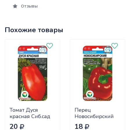
Отзывы
Похожие товары
Томат Дуся
Перец
красная Сиб.сад
Новосибирский
Ц
(ранний) Сиб.сад
20
18
Ц