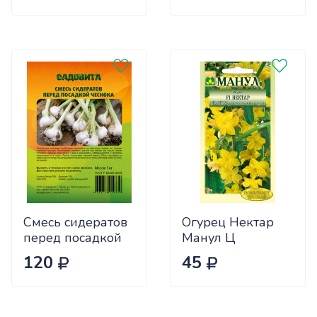
Смесь сидератов
Огурец Нектар
перед посадкой
Манул Ц
чеснока 0,5кг
120
45
САДОВИТА
(25/30)