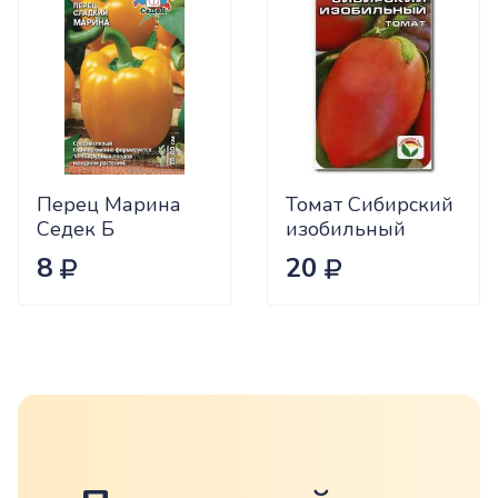
Перец Марина
Томат Сибирский
Седек Б
изобильный
Сиб.сад Ц
8
20