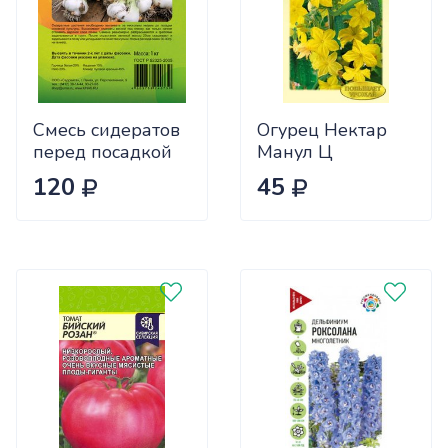
Смесь сидератов
Огурец Нектар
перед посадкой
Манул Ц
чеснока 0,5кг
120
45
САДОВИТА
(25/30)