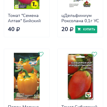
Томат "Семена
цДельфиниум
Алтая" Бийский
Роксолана 0,1г УС
Розан 0,05
40
20
КУПИТЬ