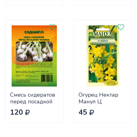
Смесь сидератов
Огурец Нектар
перед посадкой
Манул Ц
чеснока 0,5кг
120
45
САДОВИТА
(25/30)