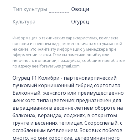
Тип культуры
Овощи
Культура
Огурец
Информация о технических характеристиках, комплекте
поставки и внешнем виде, может отличаться от указанной
на сайте. Уточняйте эту информацию у менеджера при
оформлении заявки. Если вы заметили ошибку или
неточность в описании, пожалуйста, сообщите нам об этом
по адресу neeilforever89@gmail.com
Огурец F1 Колибри - партенокарпический
пучковый корнишонный гибрид сортотипа
Балконный, женского или преимущественно
женского типа цветения; предназначен для
выращивания в весенне-летнем обороте на
балконах, верандах, лоджиях, в открытом
грунте и весенних теплицах. Скороспелый, с
ослабленным ветвлением. Боковых побегов
много, но они короткие, детерминантного