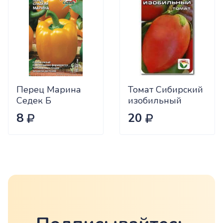
Перец Марина
Томат Сибирский
Седек Б
изобильный
Сиб.сад Ц
8
20