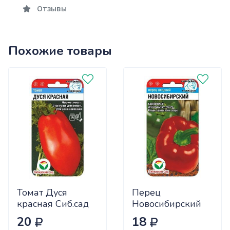
Отзывы
Похожие товары
Томат Дуся
Перец
красная Сиб.сад
Новосибирский
Ц
(ранний) Сиб.сад
20
18
Ц