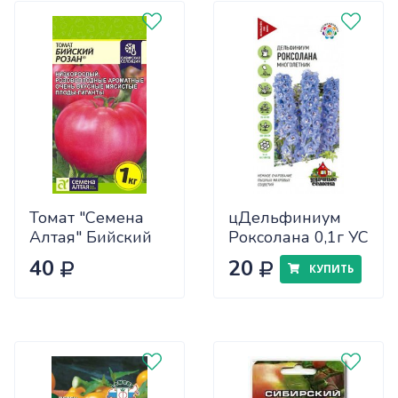
Томат "Семена
цДельфиниум
Алтая" Бийский
Роксолана 0,1г УС
Розан 0,05
40
20
КУПИТЬ