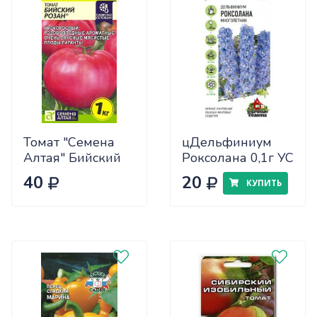
Томат "Семена
цДельфиниум
Алтая" Бийский
Роксолана 0,1г УС
Розан 0,05
40
20
КУПИТЬ