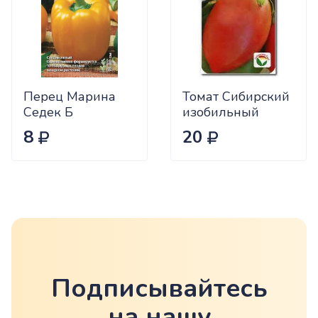
Перец Марина
Томат Сибирский
Седек Б
изобильный
Сиб.сад Ц
8
20
Подписывайтесь
на нашу