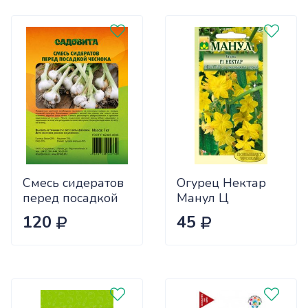
Смесь сидератов
Огурец Нектар
перед посадкой
Манул Ц
чеснока 0,5кг
120
45
САДОВИТА
(25/30)