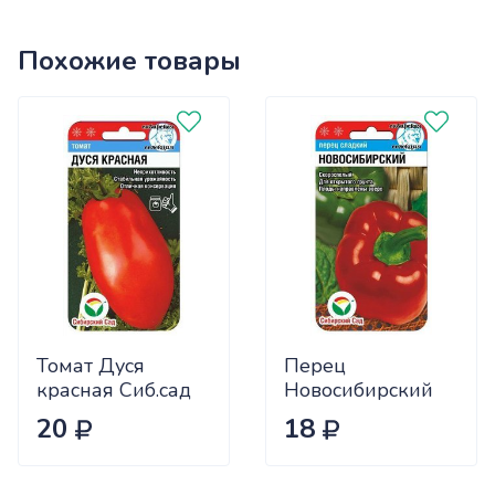
Похожие товары
Томат Дуся
Перец
красная Сиб.сад
Новосибирский
Ц
(ранний) Сиб.сад
20
18
Ц