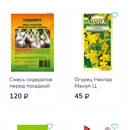
Смесь сидератов
Огурец Нектар
перед посадкой
Манул Ц
чеснока 0,5кг
120
45
САДОВИТА
(25/30)