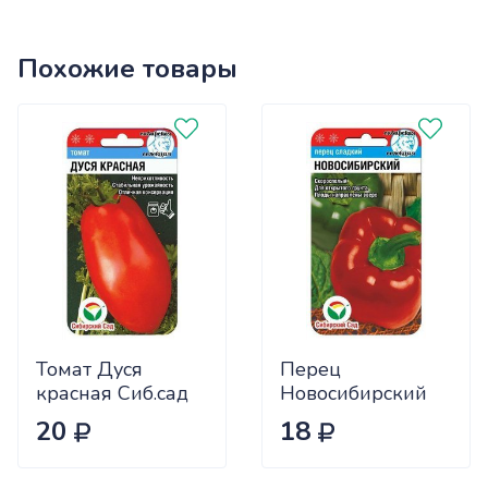
Похожие товары
Томат Дуся
Перец
красная Сиб.сад
Новосибирский
Ц
(ранний) Сиб.сад
20
18
Ц