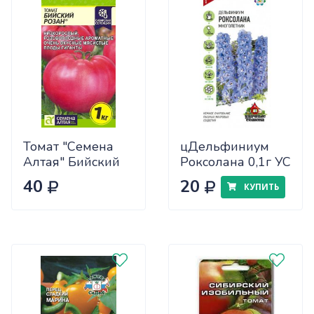
Томат "Семена
цДельфиниум
Алтая" Бийский
Роксолана 0,1г УС
Розан 0,05
40
20
КУПИТЬ