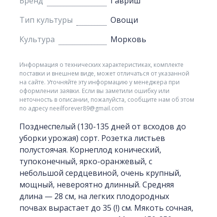
Бренд
Гавриш
Тип культуры
Овощи
Культура
Морковь
Информация о технических характеристиках, комплекте
поставки и внешнем виде, может отличаться от указанной
на сайте. Уточняйте эту информацию у менеджера при
оформлении заявки. Если вы заметили ошибку или
неточность в описании, пожалуйста, сообщите нам об этом
по адресу neeilforever89@gmail.com
Позднеспелый (130-135 дней от всходов до
уборки урожая) сорт. Розетка листьев
полустоячая. Корнеплод конический,
тупоконечный, ярко-оранжевый, с
небольшой сердцевиной, очень крупный,
мощный, невероятно длинный. Средняя
длина — 28 см, на легких плодородных
почвах вырастает до 35 (!) см. Мякоть сочная,