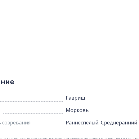
ание
Гавриш
а
Морковь
 созревания
Раннеспелый, Среднеранний
о технических характеристиках, комплекте поставки и внешнем виде, мо