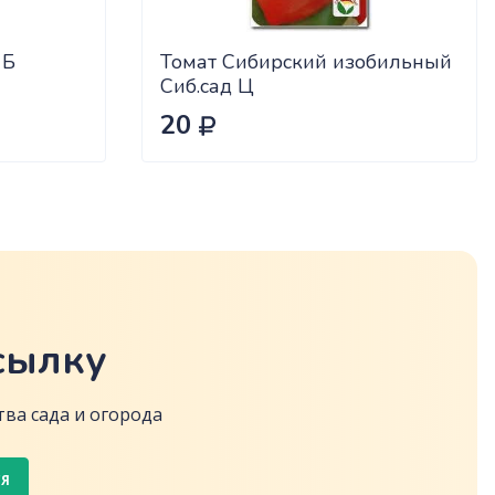
 Б
Томат Сибирский изобильный
Сиб.сад Ц
20
сылку
ва сада и огорода
СЯ