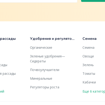
 рассады
Удобрения и регуляторы роста
Семена
Органические
Семена
Зеленые удобрения—
Овощи
Сидераты
ссады
Зелень
Почвоулучшители
я рассады
Томаты
Минеральные
Кабачки
Регуляторы роста
рий
Еще 6 катего