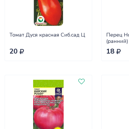
Томат Дуся красная Сиб.сад Ц
Перец Н
(ранний)
20
18