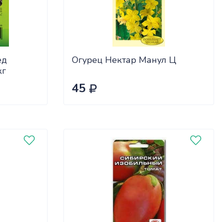
ед
Огурец Нектар Манул Ц
кг
45