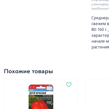
у менеджер
neeilforeve
Среднера
свежем в
80-160 г
характер
начале м
растения
Похожие товары