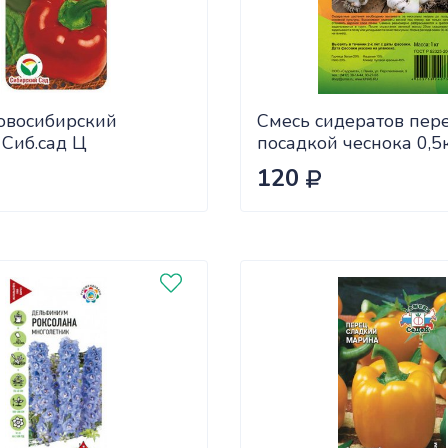
овосибирский
Смесь сидератов пер
 Сиб.сад Ц
посадкой чеснока 0,5
САДОВИТА (25/30)
120