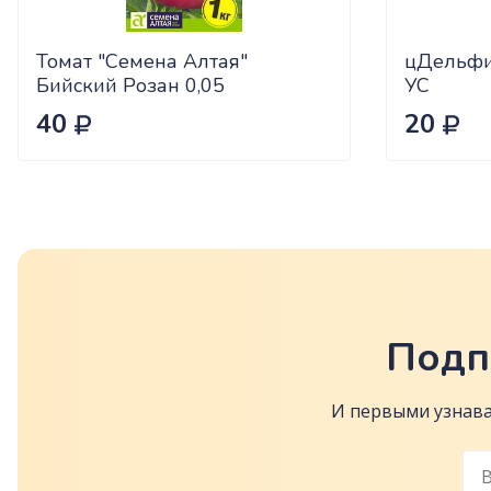
Томат "Семена Алтая"
цДельфи
Бийский Розан 0,05
УС
40
20
Подп
И первыми узнава