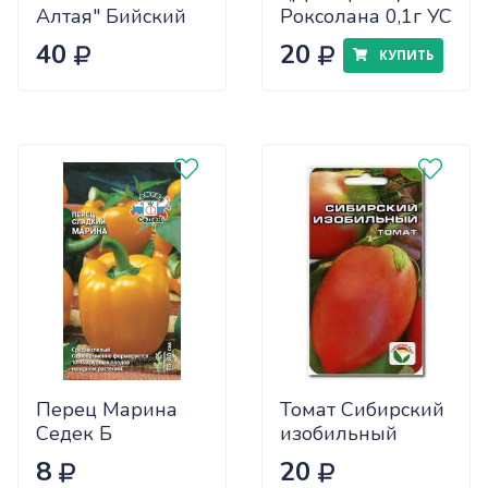
Алтая" Бийский
Роксолана 0,1г УС
Розан 0,05
40
20
КУПИТЬ
Перец Марина
Томат Сибирский
Седек Б
изобильный
Сиб.сад Ц
8
20