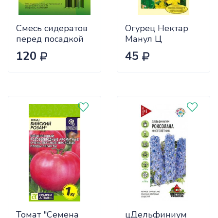
Смесь сидератов
Огурец Нектар
перед посадкой
Манул Ц
чеснока 0,5кг
120
45
САДОВИТА
(25/30)
Томат "Семена
цДельфиниум