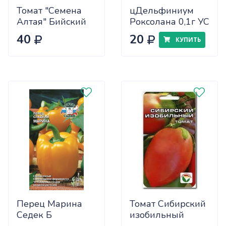
Томат "Семена
цДельфиниум
Алтая" Бийский
Роксолана 0,1г УС
Розан 0,05
40
20
КУПИТЬ
Перец Марина
Томат Сибирский
Седек Б
изобильный