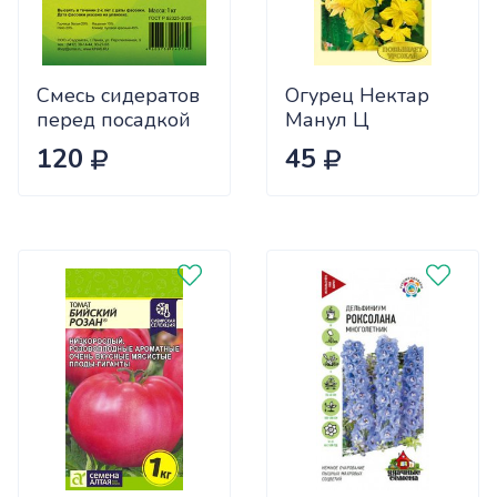
Смесь сидератов
Огурец Нектар
перед посадкой
Манул Ц
чеснока 0,5кг
120
45
САДОВИТА
(25/30)