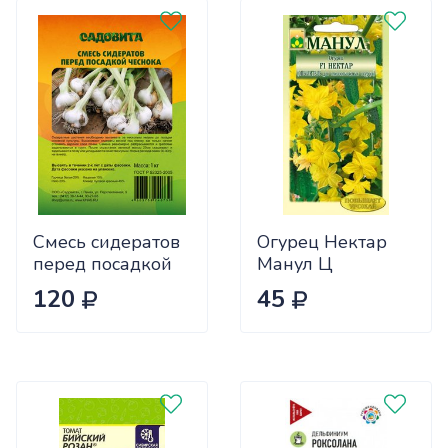
Смесь сидератов
Огурец Нектар
перед посадкой
Манул Ц
чеснока 0,5кг
120
45
САДОВИТА
(25/30)