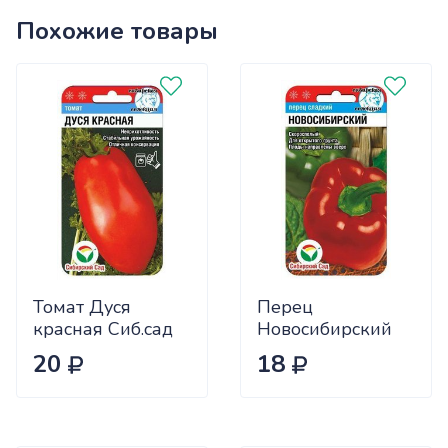
Похожие товары
Томат Дуся
Перец
красная Сиб.сад
Новосибирский
Ц
(ранний) Сиб.сад
20
18
Ц