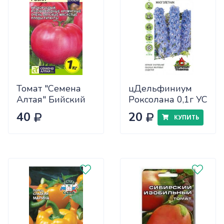
Томат "Семена
цДельфиниум
Алтая" Бийский
Роксолана 0,1г УС
Розан 0,05
40
20
КУПИТЬ