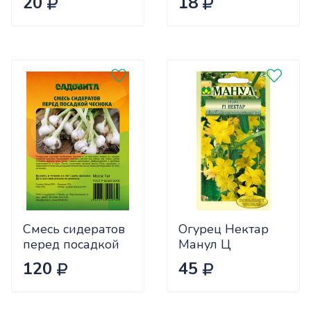
20
18
Ц
Смесь сидератов
Огурец Нектар
перед посадкой
Манул Ц
чеснока 0,5кг
120
45
САДОВИТА
(25/30)