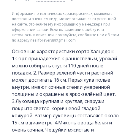
Информация о технических характеристиках, комплекте
поставки и внешнем виде, может отличаться от указанной
на сайте. Уточняйте эту информацию у менеджера при
оформлении заявки. Если вы заметили ошибку или
неточность в описании, пожалуйста, сообщите нам об этом
по адресу neeilforever89@gmail.com
Основные характеристики сорта Халцедон:
1.Сорт принадлежит к раннеспелым, урожай
можно собирать спустя 110 дней после
посадки. 2. Размер зелёной части растений
может достигать 16 см. Перья лука полые
внутри, имеют сочные стенки умеренной
толщины и окрашены в ярко-зелёный цвет.
3.Луковица крупная и круглая, снаружи
покрыта светло-коричневой гладкой
кожурой. Размер луковицы составляет около
15 см в диаметре. 4.Мякоть овоща белая и
очень сочная. Чешуйки мясистые и