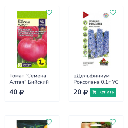
Томат "Семена
цДельфиниум
Алтая" Бийский
Роксолана 0,1г УС
Розан 0,05
40
20
КУПИТЬ