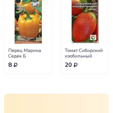
Перец Марина
Томат Сибирский
Седек Б
изобильный
Сиб.сад Ц
8
20