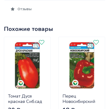
Отзывы
Похожие товары
Томат Дуся
Перец
красная Сиб.сад
Новосибирский
Ц
(ранний) Сиб.сад