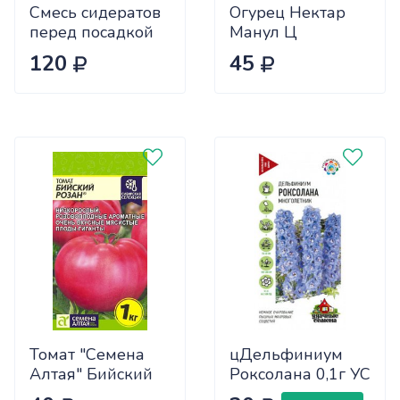
Смесь сидератов
Огурец Нектар
перед посадкой
Манул Ц
чеснока 0,5кг
120
45
САДОВИТА
(25/30)
Томат "Семена
цДельфиниум
Алтая" Бийский
Роксолана 0,1г УС
Розан 0,05