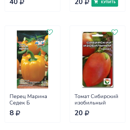
40
20
КУПИТЬ
Перец Марина
Томат Сибирский
Седек Б
изобильный
Сиб.сад Ц
8
20