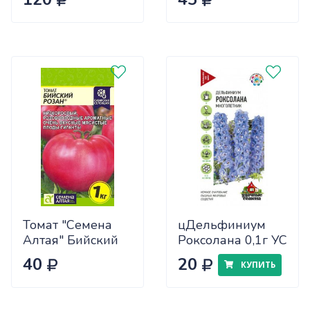
САДОВИТА
(25/30)
Томат "Семена
цДельфиниум
Алтая" Бийский
Роксолана 0,1г УС
Розан 0,05
40
20
КУПИТЬ