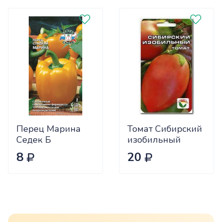
Перец Марина
Томат Сибирский
Седек Б
изобильный
Сиб.сад Ц
8
20