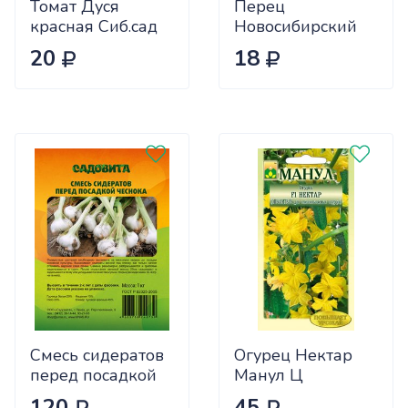
Томат Дуся
Перец
красная Сиб.сад
Новосибирский
Ц
(ранний) Сиб.сад
20
18
Ц
Смесь сидератов
Огурец Нектар
перед посадкой
Манул Ц
чеснока 0,5кг
120
45