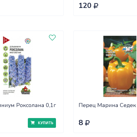
САДОВИТА (25/30)
120
ниум Роксолана 0,1г
Перец Марина Седек
8
КУПИТЬ