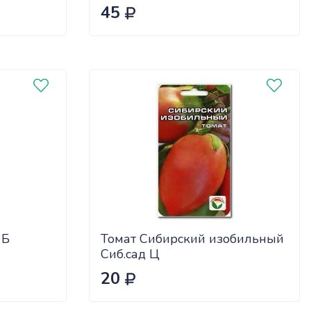
45
 Б
Томат Сибирский изобильный
Сиб.сад Ц
20