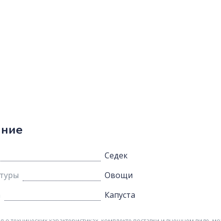
ание
Седек
ьтуры
Овощи
а
Капуста
о технических характеристиках, комплекте поставки и внешнем виде, мо