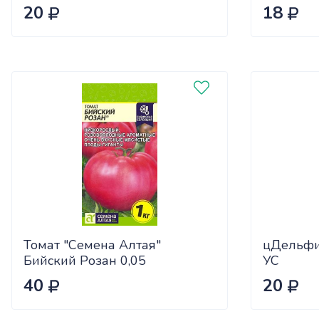
20
18
Томат "Семена Алтая"
цДельфи
Бийский Розан 0,05
УС
40
20