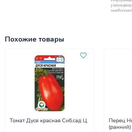
у менеджер
neeilforeve
Похожие товары
Томат Дуся красная Сиб.сад Ц
Перец Н
(ранний)