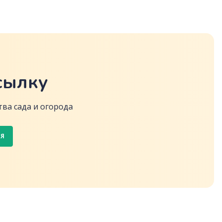
сылку
ва сада и огорода
СЯ