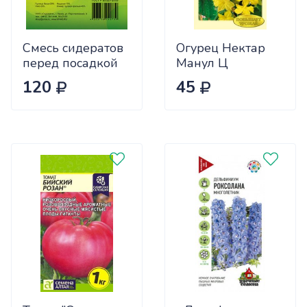
Смесь сидератов
Огурец Нектар
перед посадкой
Манул Ц
чеснока 0,5кг
120
45
САДОВИТА
(25/30)