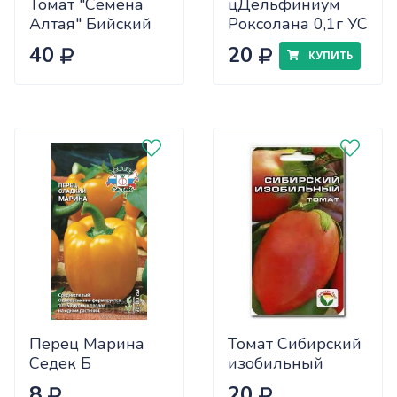
Томат "Семена
цДельфиниум
Алтая" Бийский
Роксолана 0,1г УС
Розан 0,05
40
20
КУПИТЬ
Перец Марина
Томат Сибирский
Седек Б
изобильный
Сиб.сад Ц
8
20