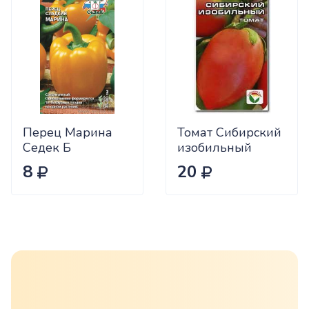
Перец Марина
Томат Сибирский
Седек Б
изобильный
Сиб.сад Ц
8
20