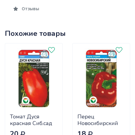
Отзывы
Похожие товары
Томат Дуся
Перец
красная Сиб.сад
Новосибирский
Ц
(ранний) Сиб.сад
20
18