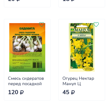
Ц
Смесь сидератов
Огурец Нектар
перед посадкой
Манул Ц
чеснока 0,5кг
120
45
САДОВИТА
(25/30)