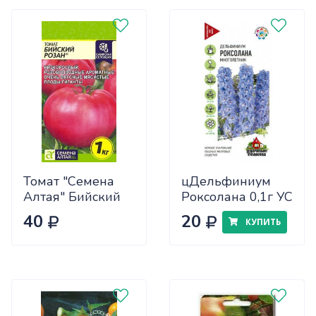
Томат "Семена
цДельфиниум
Алтая" Бийский
Роксолана 0,1г УС
Розан 0,05
40
20
КУПИТЬ