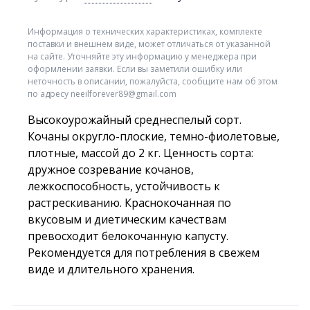
Информация о технических характеристиках, комплекте
поставки и внешнем виде, может отличаться от указанной
на сайте. Уточняйте эту информацию у менеджера при
оформлении заявки. Если вы заметили ошибку или
неточность в описании, пожалуйста, сообщите нам об этом
по адресу neeilforever89@gmail.com
Высокоурожайный среднеспелый сорт.
Кочаны округло-плоские, темно-фиолетовые,
плотные, массой до 2 кг. Ценность сорта:
дружное созревание кочанов,
лежкоспособность, устойчивость к
растрескиванию. Краснокочанная по
вкусовым и диетическим качествам
превосходит белокочанную капусту.
Рекомендуется для потребления в свежем
виде и длительного хранения.