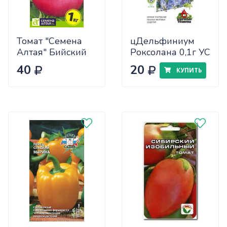
Томат "Семена
цДельфиниум
Алтая" Бийский
Роксолана 0,1г УС
Розан 0,05
40
20
КУПИТЬ