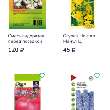
Смесь сидератов
Огурец Нектар
перед посадкой
Манул Ц
чеснока 0,5кг
120
45
САДОВИТА
(25/30)