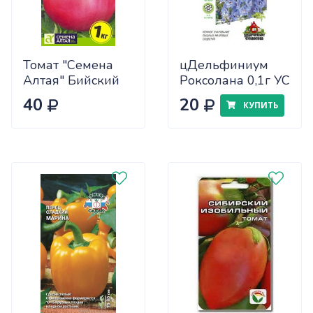
Томат "Семена
цДельфиниум
Алтая" Бийский
Роксолана 0,1г УС
Розан 0,05
40
20
КУПИТЬ