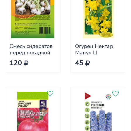
Смесь сидератов
Огурец Нектар
перед посадкой
Манул Ц
чеснока 0,5кг
120
45
САДОВИТА
(25/30)