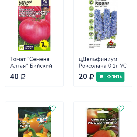
Томат "Семена
цДельфиниум
Алтая" Бийский
Роксолана 0,1г УС
Розан 0,05
40
20
КУПИТЬ