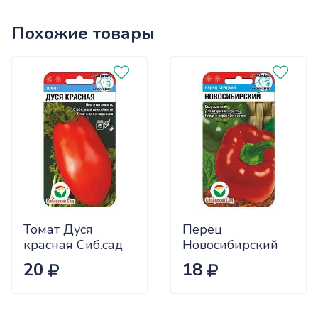
Похожие товары
Томат Дуся
Перец
красная Сиб.сад
Новосибирский
Ц
(ранний) Сиб.сад
20
18
Ц