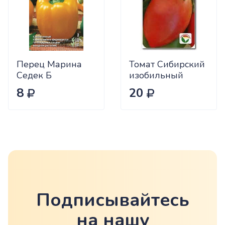
Перец Марина
Томат Сибирский
Седек Б
изобильный
Сиб.сад Ц
8
20
Подписывайтесь
на нашу