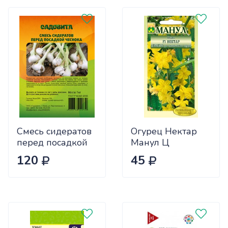
Смесь сидератов
Огурец Нектар
перед посадкой
Манул Ц
чеснока 0,5кг
120
45
САДОВИТА
(25/30)