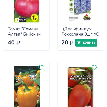
Томат "Семена
цДельфиниум
Алтая" Бийский
Роксолана 0,1г УС
Розан 0,05
40
20
КУПИТЬ