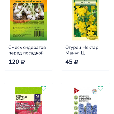
Смесь сидератов
Огурец Нектар
перед посадкой
Манул Ц
чеснока 0,5кг
120
45
САДОВИТА
(25/30)