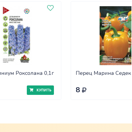
ниум Роксолана 0,1г
Перец Марина Седек
8
КУПИТЬ