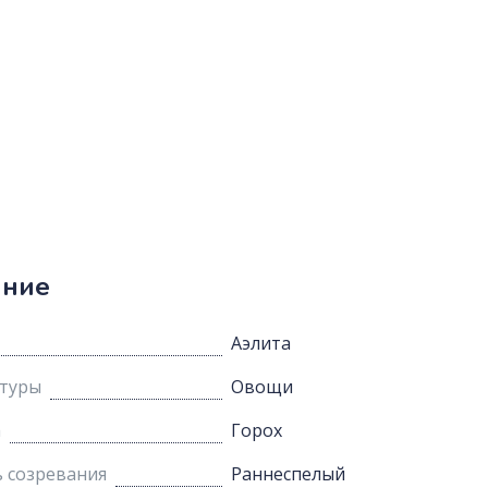
ание
Аэлита
ьтуры
Овощи
а
Горох
 созревания
Раннеспелый