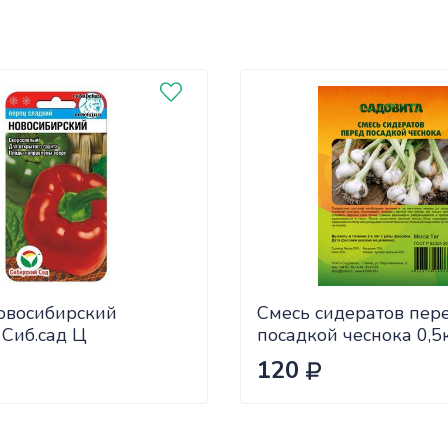
овосибирский
Смесь сидератов пер
 Сиб.сад Ц
посадкой чеснока 0,5
САДОВИТА (25/30)
120