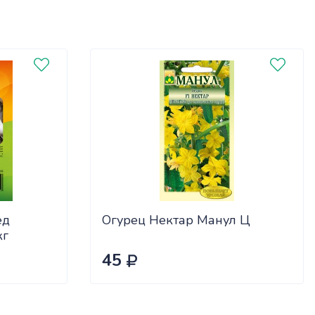
ед
Огурец Нектар Манул Ц
кг
45