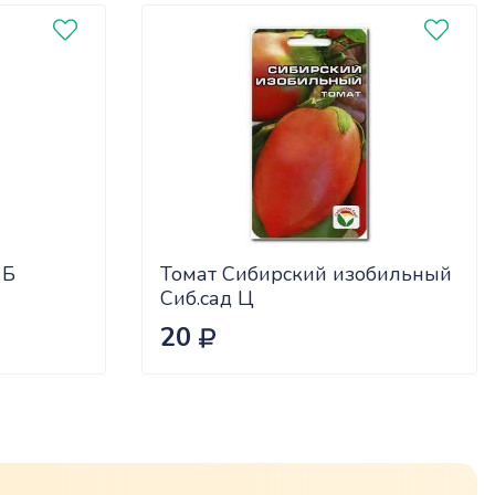
 Б
Томат Сибирский изобильный
Сиб.сад Ц
20