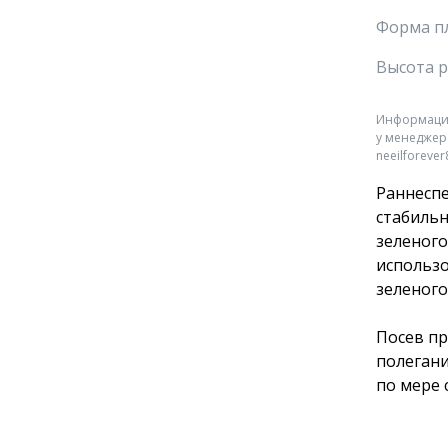
Форма п
Высота 
Информация 
у менеджер
neeilforeve
Раннеспе
стабильн
зеленого
использо
зеленого
Посев пр
полегани
по мере 