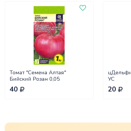
Томат "Семена Алтая"
цДельфи
Бийский Розан 0,05
УС
40
20