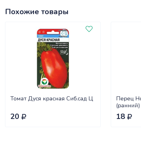
Похожие товары
Томат Дуся красная Сиб.сад Ц
Перец Н
(ранний)
20
18