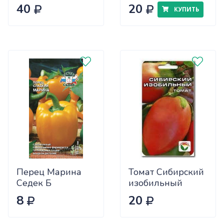
Розан 0,05
40
20
КУПИТЬ
Перец Марина
Томат Сибирский
Седек Б
изобильный
Сиб.сад Ц
8
20