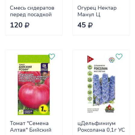
Смесь сидератов
Огурец Нектар
перед посадкой
Манул Ц
чеснока 0,5кг
120
45
САДОВИТА
(25/30)
Томат "Семена
цДельфиниум
Алтая" Бийский
Роксолана 0,1г УС