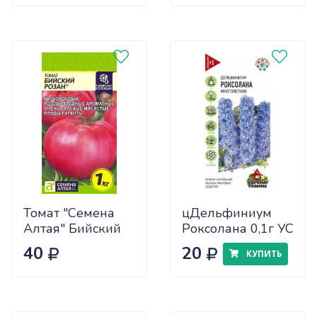
(25/30)
Томат "Семена
цДельфиниум
Алтая" Бийский
Роксолана 0,1г УС
Розан 0,05
40
20
КУПИТЬ