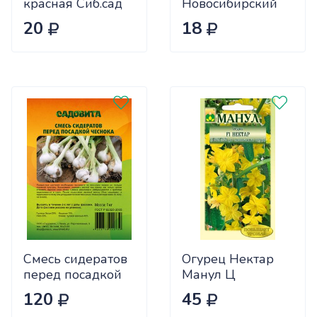
красная Сиб.сад
Новосибирский
Ц
(ранний) Сиб.сад
20
18
Ц
Смесь сидератов
Огурец Нектар
перед посадкой
Манул Ц
чеснока 0,5кг
120
45
САДОВИТА