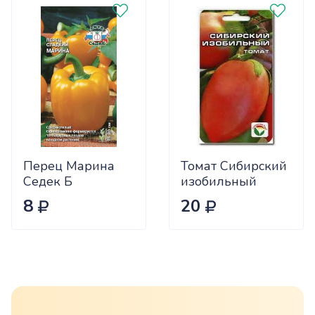
Перец Марина
Томат Сибирский
Седек Б
изобильный
Сиб.сад Ц
8
20