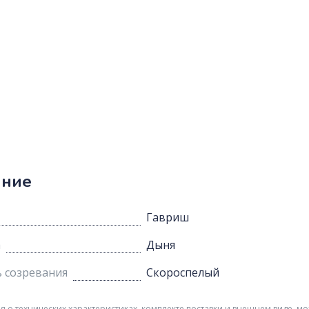
ание
Гавриш
а
Дыня
 созревания
Скороспелый
о технических характеристиках, комплекте поставки и внешнем виде, мо