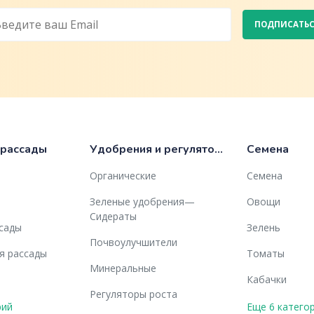
ПОДПИСАТЬ
 рассады
Удобрения и регуляторы роста
Семена
Органические
Семена
Зеленые удобрения—
Овощи
Сидераты
ссады
Зелень
Почвоулучшители
я рассады
Томаты
Минеральные
Кабачки
Регуляторы роста
рий
Еще 6 катего