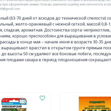
а при оформлении заявки. Если вы заметили ошибку или неточность в оп
r89@gmail.com
лый (63-70 дней от всходов до технической спелости) с
льный, желто-оранжевый с нежной сеткой, массой 0,8-1,
я, сладкая, ароматная. Достоинства сорта: неприхотли
ниям, хорошо преспособлен для выращивания в условиях
рассады в конце мая – начале июня в возрасте 30-35 дне
 выращивают врасстил в открытом грунте прямым посе
 до высоты 50 см удаляют все боковые побеги, послед
ния плодами сахара в период плодоношения сокращают