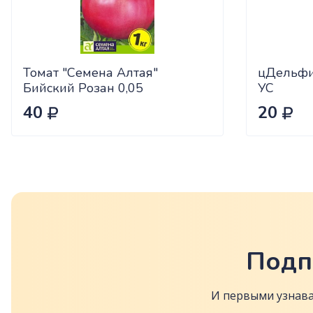
Томат "Семена Алтая"
цДельфи
Бийский Розан 0,05
УС
40
20
Подп
И первыми узнава