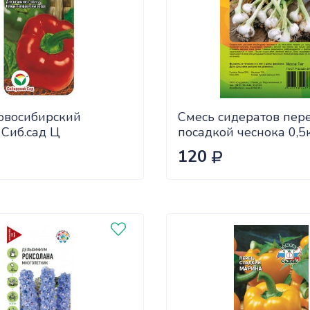
овосибирский
Смесь сидератов пер
 Сиб.сад Ц
посадкой чеснока 0,5
САДОВИТА (25/30)
120