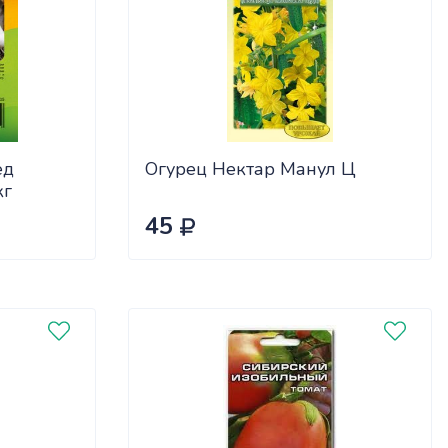
ед
Огурец Нектар Манул Ц
кг
45