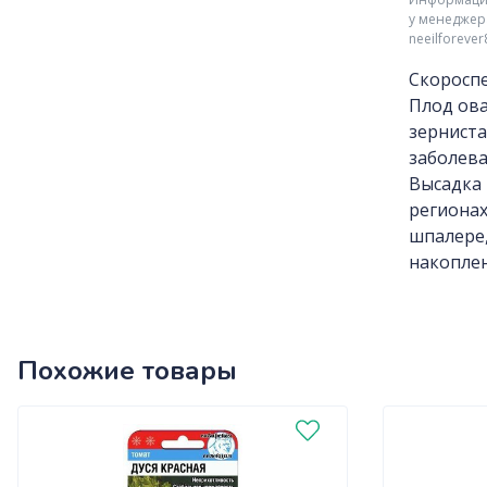
у менеджер
neeilforeve
Скороспе
Плод ова
зерниста
заболева
Высадка 
регионах
шпалере,
накопле
Похожие товары