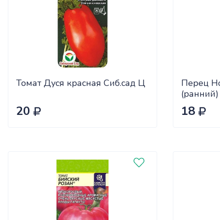
Томат Дуся красная Сиб.сад Ц
Перец Н
(ранний)
20
18