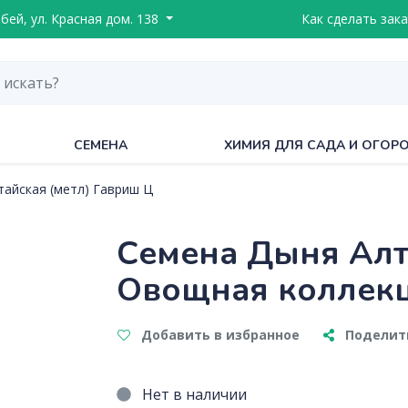
ебей, ул. Красная дом. 138
Как сделать зака
СЕМЕНА
ХИМИЯ ДЛЯ САДА И ОГОР
тайская (метл) Гавриш Ц
Семена Дыня Алта
Овощная коллек
Добавить в избранное
Поделить
Нет в наличии