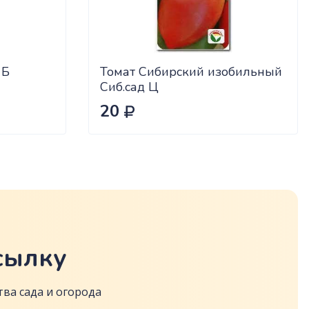
 Б
Томат Сибирский изобильный
Сиб.сад Ц
20
сылку
ва сада и огорода