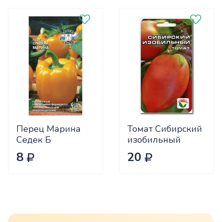
Перец Марина
Томат Сибирский
Седек Б
изобильный
Сиб.сад Ц
8
20