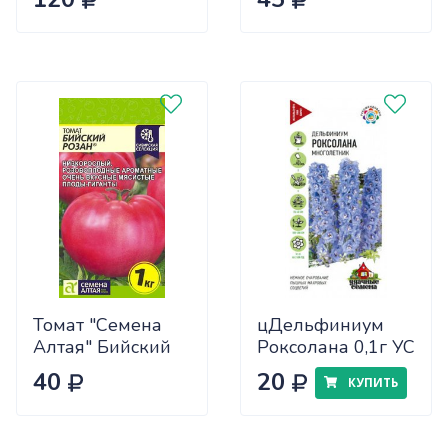
САДОВИТА
(25/30)
Томат "Семена
цДельфиниум
Алтая" Бийский
Роксолана 0,1г УС
Розан 0,05
40
20
КУПИТЬ