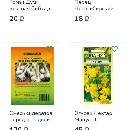
Томат Дуся
Перец
красная Сиб.сад
Новосибирский
Ц
(ранний) Сиб.сад
20
18
Ц
Смесь сидератов
Огурец Нектар
перед посадкой
Манул Ц
чеснока 0,5кг
120
45