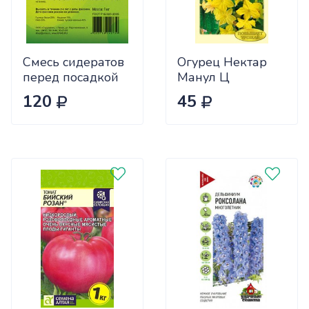
Смесь сидератов
Огурец Нектар
перед посадкой
Манул Ц
чеснока 0,5кг
120
45
САДОВИТА
(25/30)