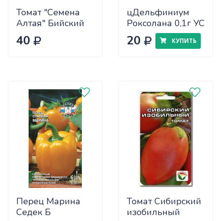
Томат "Семена
цДельфиниум
Алтая" Бийский
Роксолана 0,1г УС
Розан 0,05
40
20
КУПИТЬ
Перец Марина
Томат Сибирский
Седек Б
изобильный