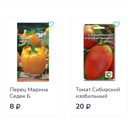
Перец Марина
Томат Сибирский
Седек Б
изобильный
Сиб.сад Ц
8
20