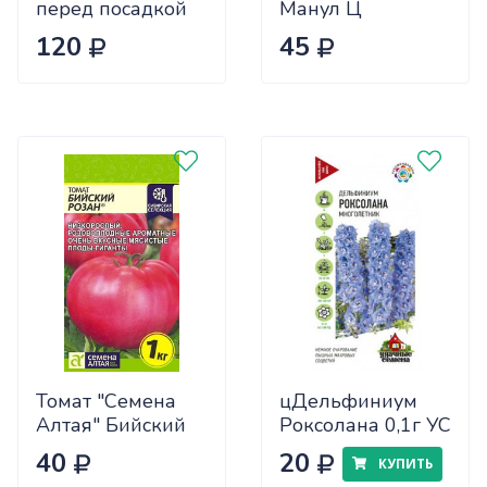
перед посадкой
Манул Ц
чеснока 0,5кг
120
45
САДОВИТА
(25/30)
Томат "Семена
цДельфиниум
Алтая" Бийский
Роксолана 0,1г УС
Розан 0,05
40
20
КУПИТЬ