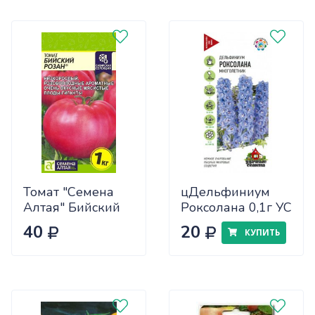
Томат "Семена
цДельфиниум
Алтая" Бийский
Роксолана 0,1г УС
Розан 0,05
40
20
КУПИТЬ