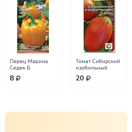
Перец Марина
Томат Сибирский
Седек Б
изобильный
Сиб.сад Ц
8
20