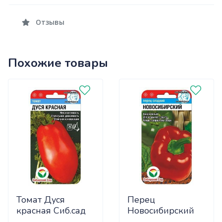
Отзывы
Похожие товары
Томат Дуся
Перец
красная Сиб.сад
Новосибирский
Ц
(ранний) Сиб.сад