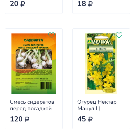
20
18
Ц
Смесь сидератов
Огурец Нектар
перед посадкой
Манул Ц
чеснока 0,5кг
120
45
САДОВИТА
(25/30)