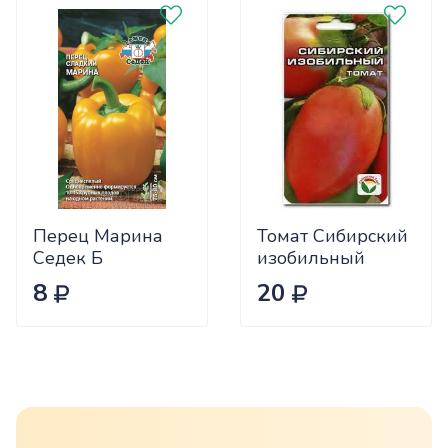
Перец Марина
Томат Сибирский
Седек Б
изобильный
Сиб.сад Ц
8
20