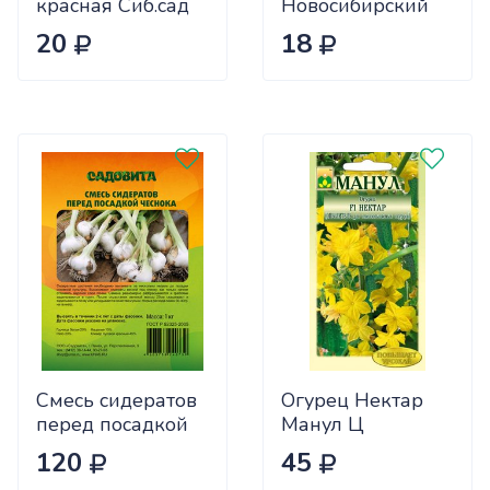
красная Сиб.сад
Новосибирский
Ц
(ранний) Сиб.сад
20
18
Ц
Смесь сидератов
Огурец Нектар
перед посадкой
Манул Ц
чеснока 0,5кг
120
45
САДОВИТА