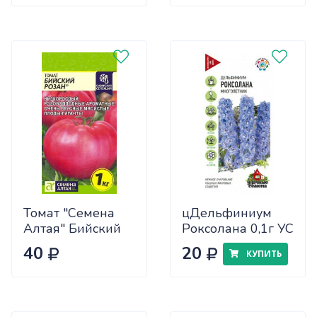
(25/30)
Томат "Семена
цДельфиниум
Алтая" Бийский
Роксолана 0,1г УС
Розан 0,05
40
20
КУПИТЬ