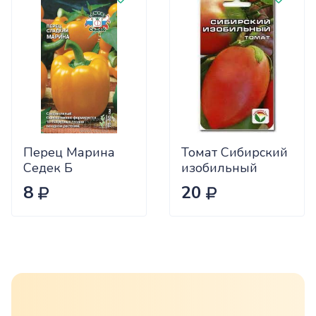
Перец Марина
Томат Сибирский
Седек Б
изобильный
Сиб.сад Ц
8
20