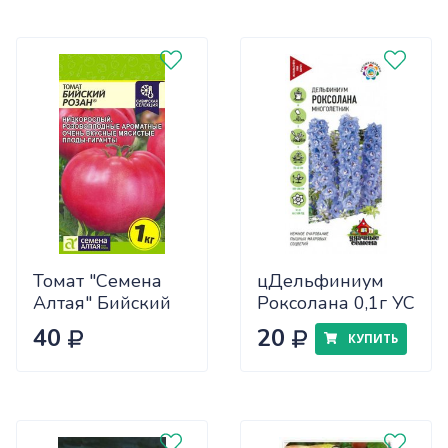
Томат "Семена
цДельфиниум
Алтая" Бийский
Роксолана 0,1г УС
Розан 0,05
40
20
КУПИТЬ