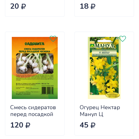
Ц
(ранний) Сиб.сад
20
18
Ц
Смесь сидератов
Огурец Нектар
перед посадкой
Манул Ц
чеснока 0,5кг
120
45
САДОВИТА
(25/30)