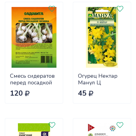
Смесь сидератов
Огурец Нектар
перед посадкой
Манул Ц
чеснока 0,5кг
120
45
САДОВИТА
(25/30)