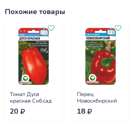
Похожие товары
Томат Дуся
Перец
красная Сиб.сад
Новосибирский
Ц
(ранний) Сиб.сад
20
18
Ц