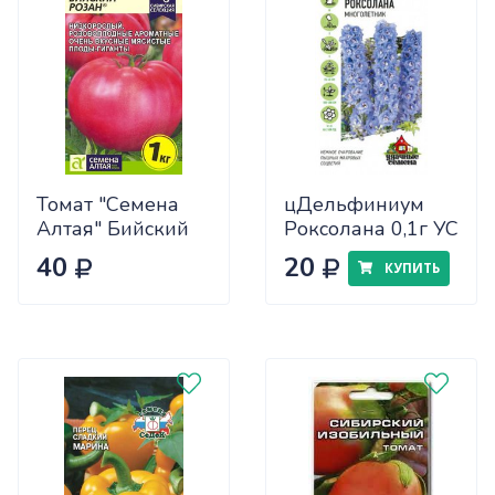
Томат "Семена
цДельфиниум
Алтая" Бийский
Роксолана 0,1г УС
Розан 0,05
40
20
КУПИТЬ