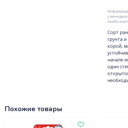
Информация 
у менеджер
neeilforeve
Сорт ран
грунта и
корой, м
устойчив
начале и
один сте
открытом
необход
Похожие товары