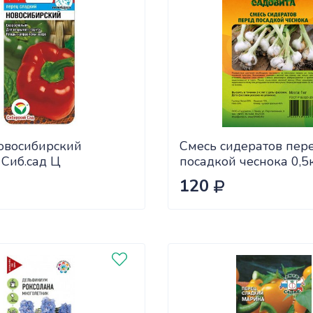
овосибирский
Смесь сидератов пер
 Сиб.сад Ц
посадкой чеснока 0,5
САДОВИТА (25/30)
120