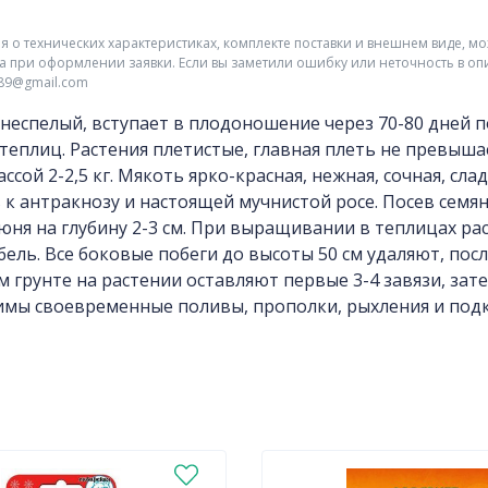
о технических характеристиках, комплекте поставки и внешнем виде, мо
а при оформлении заявки. Если вы заметили ошибку или неточность в оп
r89@gmail.com
неспелый, вступает в плодоношение через 70-80 дней 
 теплиц. Растения плетистые, главная плеть не превыша
ассой 2-2,5 кг. Мякоть ярко-красная, нежная, сочная, сл
 к антракнозу и настоящей мучнистой росе. Посев семян
юня на глубину 2-3 см. При выращивании в теплицах р
бель. Все боковые побеги до высоты 50 см удаляют, по
 грунте на растении оставляют первые 3-4 завязи, за
имы своевременные поливы, прополки, рыхления и под