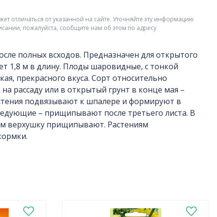
жет отличаться от указанной на сайте. Уточняйте эту информацию
исании, пожалуйста, сообщите нам об этом по адресу
после полных всходов. Предназначен для открытого
ет 1,8 м в длину. Плоды шаровидные, с тонкой
адкая, прекрасного вкуса. Сорт относительно
 на рассаду или в открытый грунт в конце мая –
астения подвязывают к шпалере и формируют в
следующие – прищипывают после третьего листа. В
тем верхушку прищипывают. Растениям
кормки.