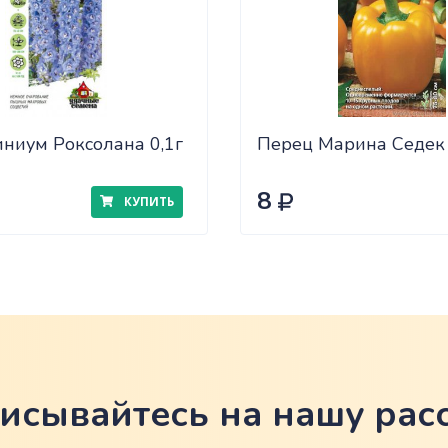
ниум Роксолана 0,1г
Перец Марина Седек
8
КУПИТЬ
исывайтесь на нашу рас