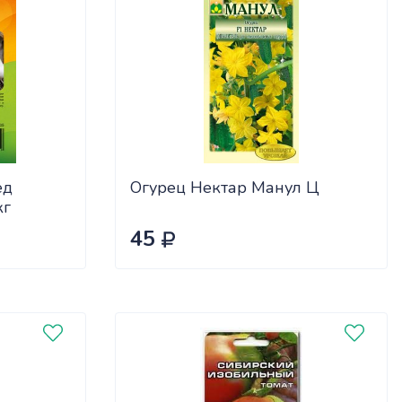
ед
Огурец Нектар Манул Ц
кг
45