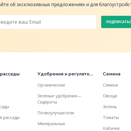
йте об эксклюзивных предложениях и для благоустройст
ПОДПИСАТЬ
 рассады
Удобрения и регуляторы роста
Семена
Органические
Семена
Зеленые удобрения—
Овощи
Сидераты
ссады
Зелень
Почвоулучшители
я рассады
Томаты
Минеральные
Кабачки