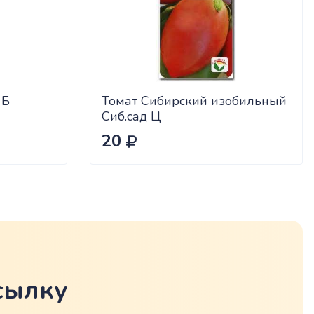
 Б
Томат Сибирский изобильный
Сиб.сад Ц
20
сылку