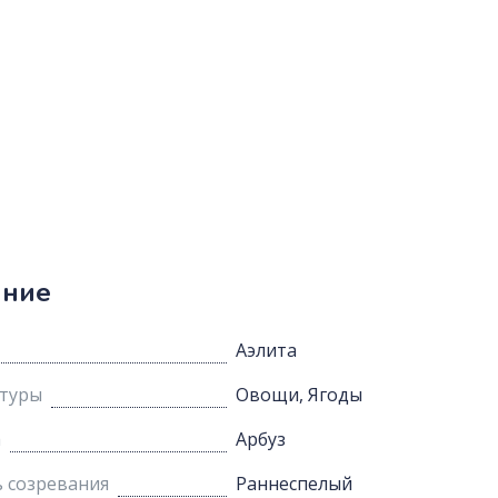
ание
Аэлита
ьтуры
Овощи, Ягоды
а
Арбуз
 созревания
Раннеспелый