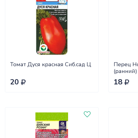
Томат Дуся красная Сиб.сад Ц
Перец Н
(ранний)
20
18