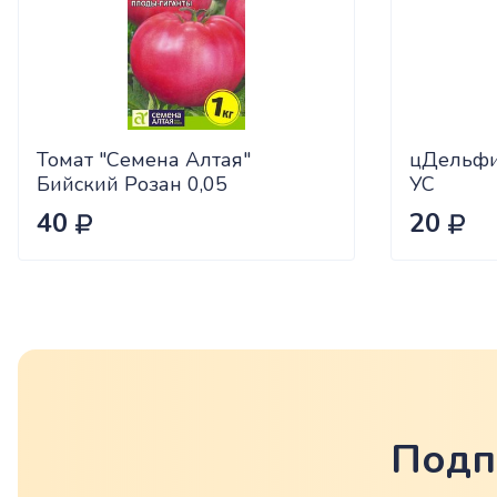
Томат "Семена Алтая"
цДельфи
Бийский Розан 0,05
УС
40
20
Подп