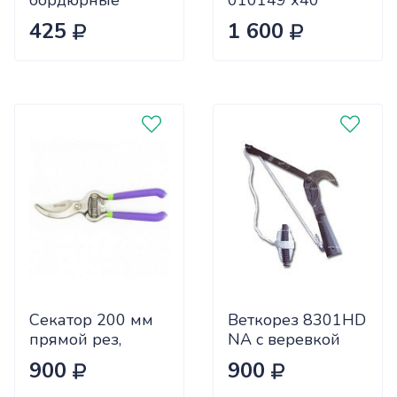
бордюрные
010149 х40
8054HD 50см
425
1 600
дер.руч.лезвия
20см (24)
Секатор 200 мм
Веткорез 8301HD
прямой рез,
NA с веревкой
метал.
(60)
900
900
обрезиненные