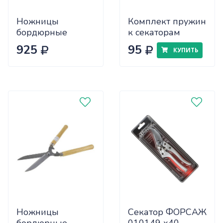
Ножницы
Комплект пружин
бордюрные
к секаторам
8055HD 500мм
(2обыч+1ленточн)NA
925
95
КУПИТЬ
х24
х600
Ножницы
Секатор ФОРСАЖ