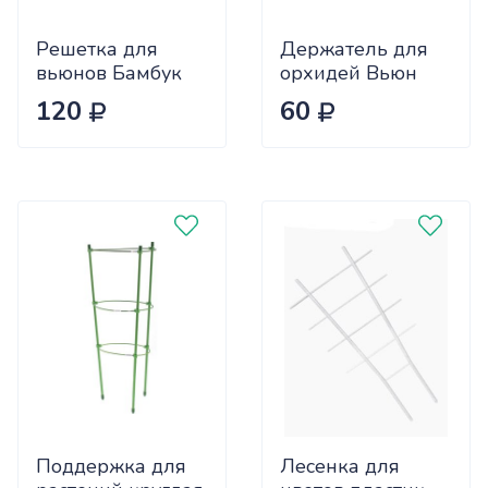
Решетка для
Держатель для
вьюнов Бамбук
орхидей Вьюн
85 см, 2 шт
бордо h=61
120
60
комплект
(кратно 10шт)
цена за 1шт
415090
Поддержка для
Лесенка для