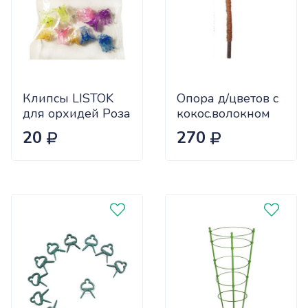
Клипсы LISTOK
Опора д/цветов с
для орхидей Роза
кокос.волокном
12шт
100см d=18мм
20
270