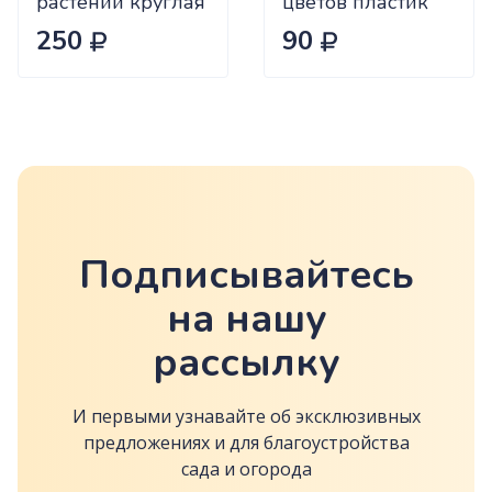
растений круглая
цветов пластик
высота 120 см,
57см белый
250
90
металл в
флок/10/80 Мос 5
пластике, 4
шт
кольца Palisad /
Опора для
комнатных и
садовых цветов,
для растений, для
кустов, высокая
Подписывайтесь
на нашу
рассылку
И первыми узнавайте об эксклюзивных
предложениях и для благоустройства
сада и огорода