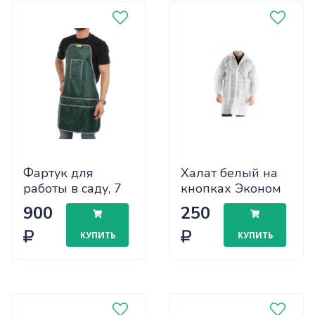
Фартук для
Халат белый на
работы в саду, 7
кнопках Эконом
карманов
(рукава на
900
250
6774982
резинках)
дл.110см, размер
КУПИТЬ
КУПИТЬ
52-54 100/5