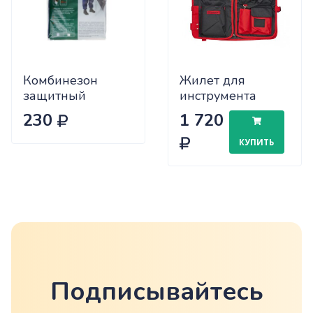
Комбинезон
Жилет для
защитный
инструмента
СТАНДАРТ для
510х600мм "
230
1 720
малярных работ
MATRIX "
СИБРТЕХ р172-
КУПИТЬ
180 (89530)
Подписывайтесь