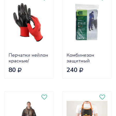
Перчатки нейлон
Комбинезон
красные/
защитный
коричневые с
СТАНДАРТ для
80
240
резиновым
малярных работ
черным обливом
СИБРТЕХ р180-
(OL-6/OL-19/OL-
188 (89531)
215)