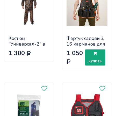
Костюм
Фартук садовый,
"Универсал-2" в
16 карманов для
сумке, размер/
инструмента
1 300
1 050
рост 44-46/170-
176, цвет микс
КУПИТЬ