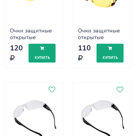
Очки защитные
Очки защитные
открытые
открытые
прозрачно-
ИстокКлассик
120
110
жёлтые (40004)
прозрачно-
жёлтые с
КУПИТЬ
КУПИТЬ
чёрными
дужками (40020)