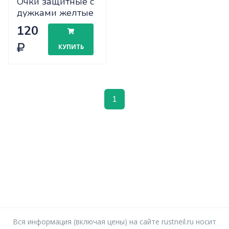
Очки защитные с
дужками желтые
(7015008) П
120
КУПИТЬ
1
Вся информация (включая цены) на сайте rustneil.ru носит