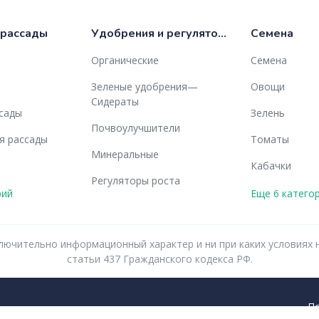
 рассады
Удобрения и регуляторы роста
Семена
Органические
Семена
Зеленые удобрения—
Овощи
Сидераты
ссады
Зелень
Почвоулучшители
я рассады
Томаты
Минеральные
Кабачки
Регуляторы роста
рий
Еще 6 катего
исключительно информационный характер и ни при каких услови
статьи 437 Гражданского кодекса РФ.
П