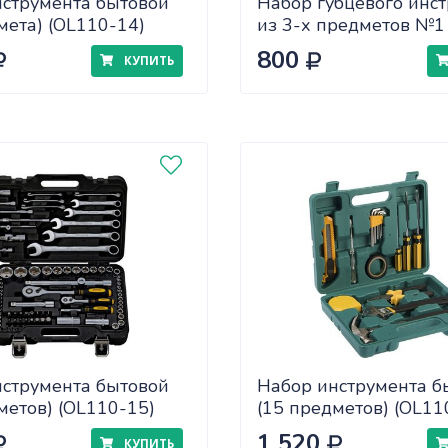
нструмента бытовой
Набор губцевого инс
мета) (OL110-14)
из 3-х предметов №1 
SPARTA " ( 13544 )
800
КУПИТЬ
нструмента бытовой
Набор инструмента б
метов) (OL110-15)
(15 предметов) (OL11
1 520
КУПИТЬ