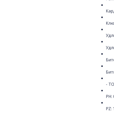
Кар
Клю
Удл
Удл
Бит
Биты
- T
PH: 
PZ: 