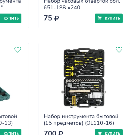
трумента
Набор часовых отверток бол.
"
651-188 х240
75
КУПИТЬ
КУПИТЬ
ытовой
Набор инструмента бытовой
0-13)
(15 предметов) (OL110-16)
700
КУПИТЬ
КУПИТЬ