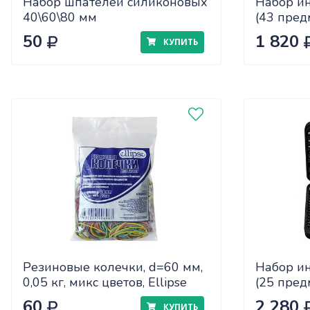
Набор шпателей силиконовых
Набор и
40\60\80 мм
(43 пред
50
1 820
КУПИТЬ
Резиновые колечки, d=60 мм,
Набор и
0,05 кг, микс цветов, Еllipse
(25 пред
60
2 280
КУПИТЬ