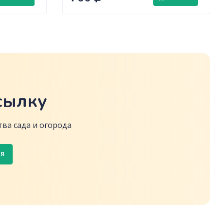
сылку
ва сада и огорода
СЯ