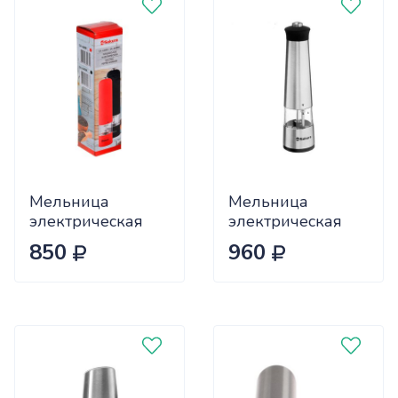
Мельница
Мельница
электрическая
электрическая
Sakura SA-
Sakura SA-6645S,
850
960
6640W,
подсветка, 4хААА
подсветка, белая
4098405