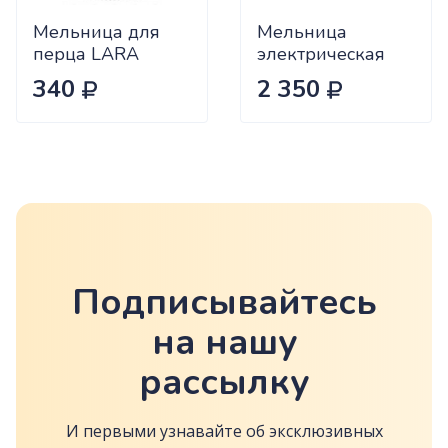
Мельница для
Мельница
перца LARA
электрическая
100мл, сталь +
LuazON LET-004,
340
2 350
пластик LR08-70
гравитационная,
металл, от
батареек,
серебристая
5163435
Подписывайтесь
на нашу
рассылку
И первыми узнавайте об эксклюзивных