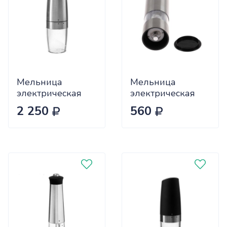
Мельница
Мельница
электрическая
электрическая
LuazON LET-004,
LuazON LET-002,
2 250
560
гравитационная,
металл, от
металл, от
батареек,
батареек,
серебристая
серебристая
3652863