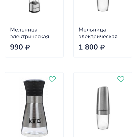
Мельница
Мельница
электрическая
электрическая
Sakura SA-6645S,
LuazON LET-003,
990
1 800
подсветка, 4хААА
гравитационная,
5473686
пластик, от
батареек, черная
5163434