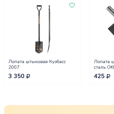
Лопата штыковая Кузбасс
Лопата 
2007
сталь OK
ребром ж
3 350
425