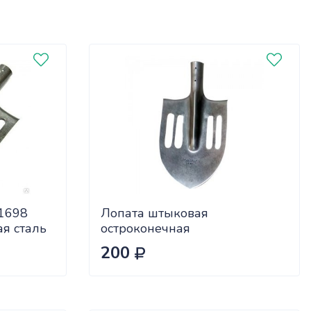
1698
Лопата штыковая
ая сталь
остроконечная
ОБЛЕГЧЕННАЯ г.Бор
200