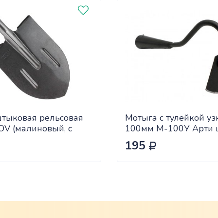
штыковая рельсовая
Мотыга с тулейкой уз
OV (малиновый, с
100мм М-100У Арти ш
естк.)
195