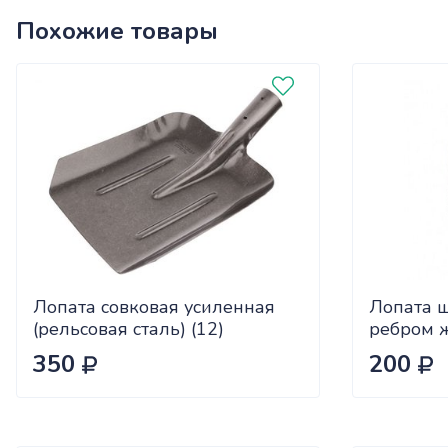
Похожие товары
Лопата совковая усиленная
Лопата 
(рельсовая сталь) (12)
ребром ж
стали (12
350
200