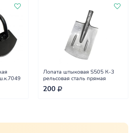
кая
Лопата штыковая S505 К-3
.к.7049
рельсовая сталь прямая
усиленная с 2 ребр жестк
200
серый-лак сп=10шт/спайками