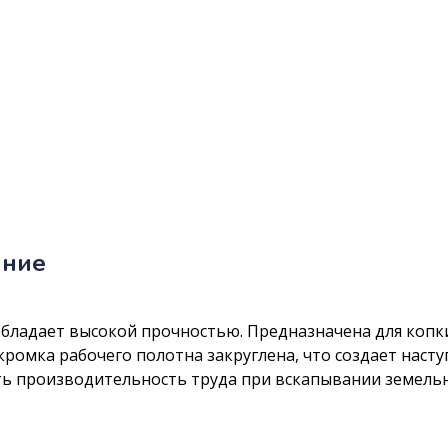
ание
бладает высокой прочностью. Предназначена для копки 
кромка рабочего полотна закруглена, что создает наст
ь производительность труда при вскапывании земельно