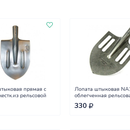
штыковая прямая с
Лопата штыковая NA
естк.из рельсовой
облегченная рельсов
)
САДОВИТА (12)
330