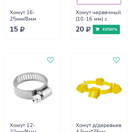
Хомут 16-
Хомут червячный
25мм/8мм
(10-16 мм) с
NA1771-2 под
ключом
15
20
КУПИТЬ
отвертку (ЦЕНА
(10418010/250320/0
ЗА 100шт)
Хомут 12-
Хомут д/деревьев
22мм/8мм
4,3мм*75см