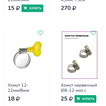
NA1771-1под
HD1102-2
15
270
КУПИТЬ
отвертку (ЦЕНА
ЗА 100шт)
Хомут 12-
Хомут червячный
22мм/8мм
(08-12 мм) с
NA1772-1
ключом
18
25
КУПИТЬ
бабочка пластик
(10714040/200617/0