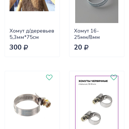
Хомут д/деревьев
Хомут 16-
5,3мм*75см
25мм/8мм
HD1102-3
NA1772-2
300
20
бабочка пластик
(ЦЕНА за 100шт)