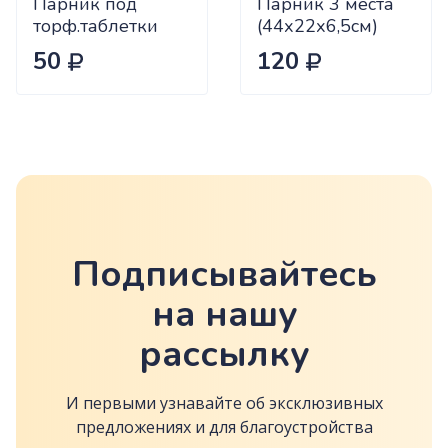
Парник под
Парник 3 места
торф.таблетки
(44х22х6,5см)
(мини-теплица)
50
120
11мест д.33
(24*12*5см)
(Агроком) х105
Подписывайтесь
на нашу
рассылку
И первыми узнавайте об эксклюзивных
предложениях и для благоустройства