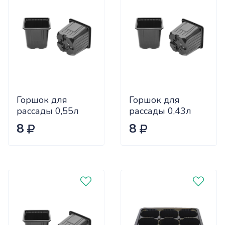
Горшок для
Горшок для
рассады 0,55л
рассады 0,43л
9*9*10 квадрат
9*9*8 квадрат
8
8
формованный
(1120 шт)
КРАТНО 40