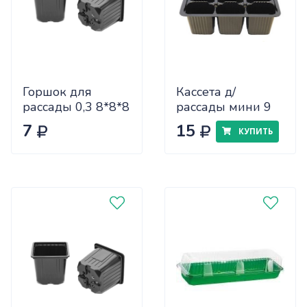
Горшок для
Кассета д/
рассады 0,3 8*8*8
рассады мини 9
квадрат
ячеек
7
15
КУПИТЬ
формованный
(18*13,5*6см)
(2160) 00309
(400)