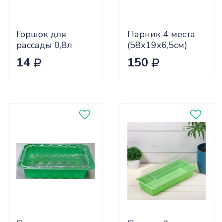
Горшок для
Парник 4 места
рассады 0,8л
(58х19х6,5см)
9*9*14 квадрат
х150
14
150
формованный
КРАТНО 30 цена
за 1шт (1440 шт)
00310