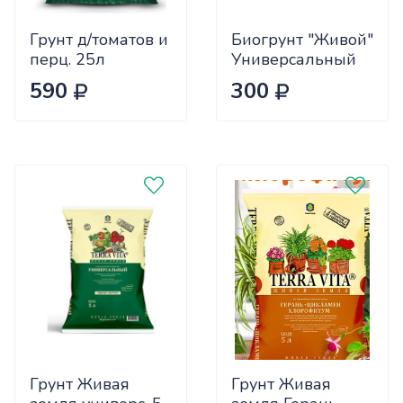
Грунт д/томатов и
Биогрунт "Живой"
перц. 25л
Универсальный
Малышок ФАСКО
10л "СЗТК" (200)
590
300
(1/60)
Грунт Живая
Грунт Живая