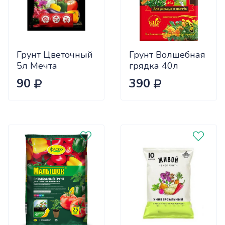
Грунт Цветочный
Грунт Волшебная
5л Мечта
грядка 40л
Ботаника
Универсал БХЗ
90
390
(5/10/420/440)
х40