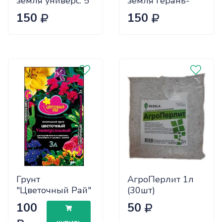
земля универс. 5
земля Герань-
л. (5 шт.)
цикламен-
150
150
хлорофитум 5л
(5шт)
Грунт
АгроПерлит 1л
"Цветочный Рай"
(30шт)
Цветочный 3л
100
50
БХЗ х6/540