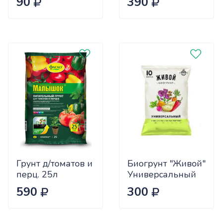
90
390
(5/10/420/440)
х40
Грунт д/томатов и
Биогрунт "Живой"
перц. 25л
Универсальный
Малышок ФАСКО
10л "СЗТК" (200)
590
300
(1/60)