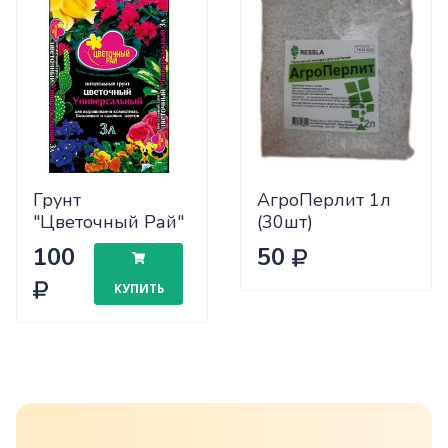
Грунт
АгроПерлит 1л
"Цветочный Рай"
(30шт)
Цветочный 3л
100
50
БХЗ х6/540
КУПИТЬ